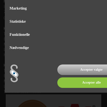
Ny Vejle Caravan A/S
Isabellahøj 6

Marketing
7100 Vejle
CVR: 35683305
Statistiske
Kontakt, salg
Telefon: 75 82 84 22
Funktionelle
Email:
mail@nyvejlecaravan.dk
Man-Fre
10:00 - 17:00
Nødvendige
Lør-Søn
10:00 - 16:00
Helligdage   10:00 - 16:00
Kontakt, værksted
Accepter valgte
Telefon: 75828422
Email:
vaerksted@nyvejlecaravan.dk
Man-Fre
10:00 - 17:00
Accepter alle
Lør-Søn
Lukket
Telefontid: 10:00 – 17:00