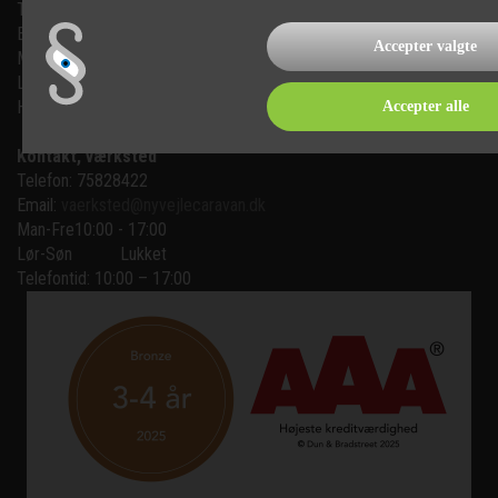
Telefon: 75 82 84 22
Email:
mail@nyvejlecaravan.dk
Accepter valgte
Man-Fre
10:00 - 17:00
Lør-Søn
10:00 - 16:00
Helligdage   10:00 - 16:00
Accepter alle
Kontakt, værksted
Telefon: 75828422
Email:
vaerksted@nyvejlecaravan.dk
Man-Fre
10:00 - 17:00
Lør-Søn
Lukket
Telefontid: 10:00 – 17:00