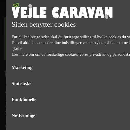
Siden benytter cookies
DET SKER
Før du kan bruge siden skal du først tage stilling til hvilke cookies du vi
Du vil altid kunne ændre dine indstillinger ved at trykke på ikonet i ned
hjørne.
læs mere
Læs mere om om de forskellige cookies, vores privatlivs- og persondat
Marketing
Statistiske
Ny Vejle Caravan A/S
Isabellahøj 6

Funktionelle
7100 Vejle
CVR: 35683305
Nødvendige
Kontakt, salg