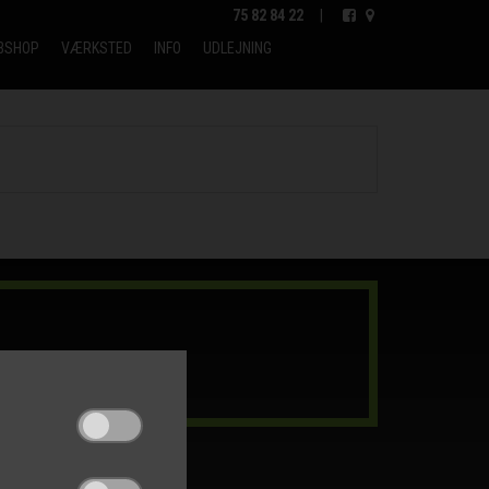
75 82 84 22
|
BSHOP
VÆRKSTED
INFO
UDLEJNING