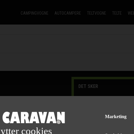
CAMPINGVOGNE
AUTOCAMPERE
TELTVOGNE
TELTE
WE
DET SKER
læs mere
Marketing
ytter cookies