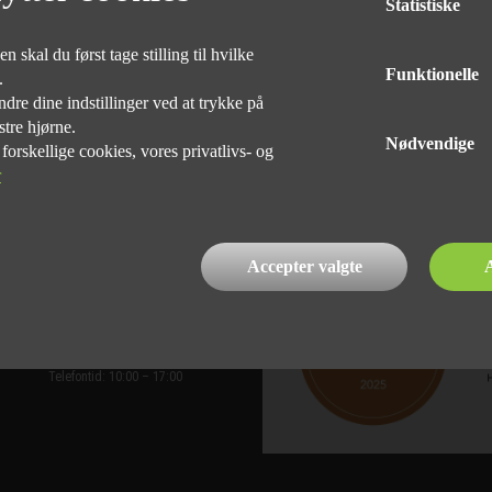
Statistiske
 skal du først tage stilling til hvilke
Funktionelle
e.
dre dine indstillinger ved at trykke på
stre hjørne.
Nødvendige
rskellige cookies, vores privatlivs- og
r
Accepter valgte
A
Kontakt, værksted
Telefon: 75828422
k
Email:
vaerksted@nyvejlecaravan.dk
Man-Fre
10:00 - 17:00
Lør-Søn
Lukket
Telefontid: 10:00 – 17:00