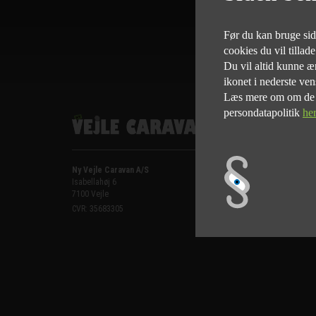
Før du kan bruge siden
cookies du vil tillad
Du vil altid kunne æn
ikonet i nederste ven
Læs mere om om de fo
persondatapolitik
he
Ny Vejle Caravan A/S
Kontakt, salg
Isabellahøj 6

Telefon: 75 82 84 22
7100 Vejle
Email:
mail@nyvejlecaravan.d
Man-Fre
10:00 - 17:00
CVR: 35683305
Lør-Søn
10:00 - 16:00
Helligdage   10:00 - 16:00