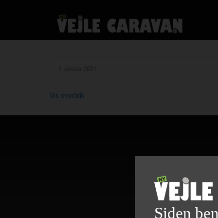
1. januar 0001
Vis overblik
Siden ben